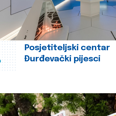
Posjetiteljski centar
Đurđevački pijesci
u