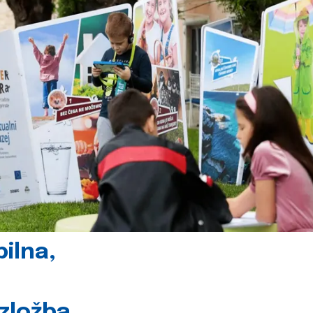
ilna,
izložba