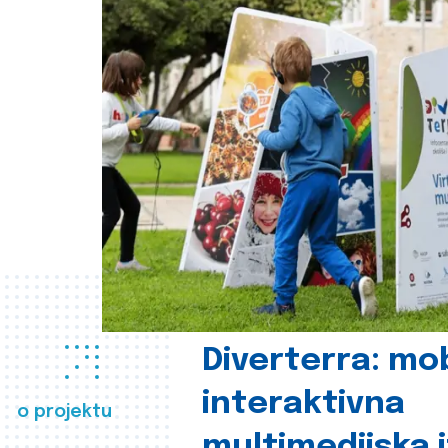
Diverterra: mob
interaktivna
o projektu
multimedijska 