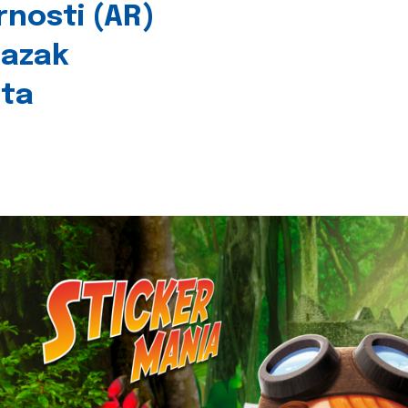
rnosti (AR)
lazak
šta