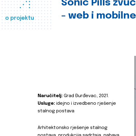
Sonic Pills zvu
- web i mobilne
o projektu
Naručitelj:
Grad Đurđevac, 2021.
Usluge:
idejno i izvedbeno rješenje
stalnog postava
Arhitektonsko rješenje stalnog
postava, produkcija sadržaja, nabava