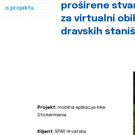
proširene stva
o projektu
za virtualni obi
dravskih stani
Projekt:
mobilna aplikacija Inke
Stickermania
Klijent:
SPAR Hrvatska