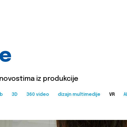
je
 novostima iz produkcije
b
3D
360 video
dizajn multimedije
VR
A