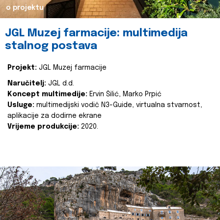
o projektu
JGL Muzej farmacije: multimedija
stalnog postava
Projekt:
JGL Muzej farmacije
Naručitelj:
JGL d.d.
Koncept multimedije:
Ervin Šilić, Marko Prpić
Usluge:
multimedijski vodič N3-Guide, virtualna stvarnost,
aplikacije za dodirne ekrane
Vrijeme produkcije:
2020.