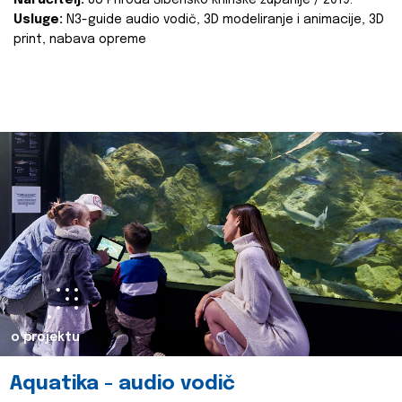
Naručitelj:
JU Priroda Šibensko kninske županije / 2019.
Usluge:
N3-guide audio vodič, 3D modeliranje i animacije, 3D
print, nabava opreme
o projektu
Aquatika - audio vodič