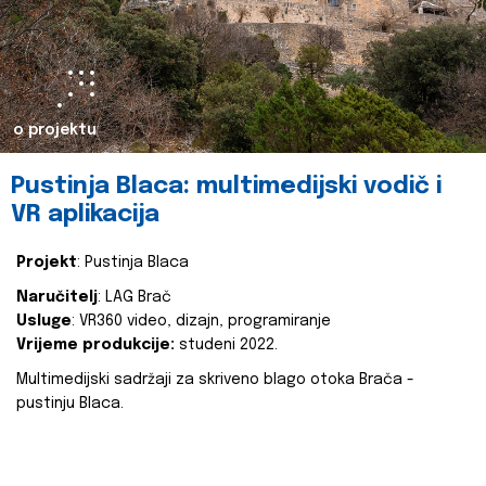
o projektu
Pustinja Blaca: multimedijski vodič i
VR aplikacija
Projekt
: Pustinja Blaca
Naručitelj
: LAG Brač
Usluge
: VR360 video, dizajn, programiranje
Vrijeme produkcije:
studeni 2022.
Multimedijski sadržaji za skriveno blago otoka Brača -
pustinju Blaca.