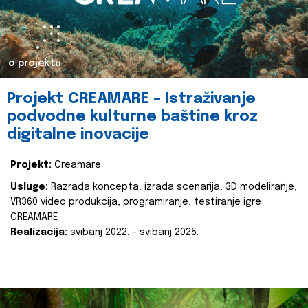
o projektu
Projekt CREAMARE – Istraživanje
podvodne kulturne baštine kroz
digitalne inovacije
Projekt:
Creamare
Usluge:
Razrada koncepta, izrada scenarija, 3D modeliranje,
VR360 video produkcija, programiranje, testiranje igre
CREAMARE
Realizacija:
svibanj 2022. – svibanj 2025.