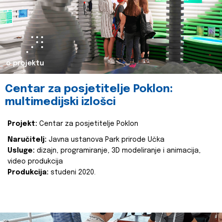
o projektu
Centar za posjetitelje Poklon:
multimedijski izlošci
Projekt:
Centar za posjetitelje Poklon
Naručitelj:
Javna ustanova Park prirode Učka
Usluge:
dizajn, programiranje, 3D modeliranje i animacija,
video produkcija
Produkcija:
studeni 2020.