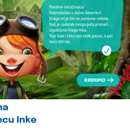
na
jecu Inke