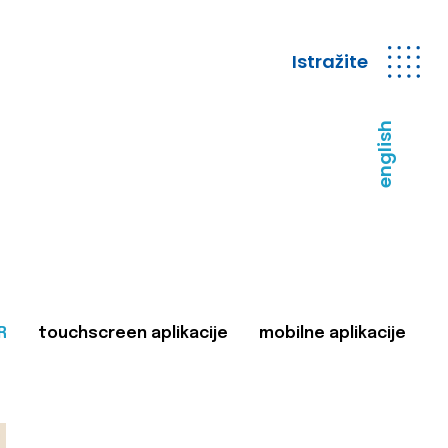
Istražite
english
R
touchscreen aplikacije
mobilne aplikacije