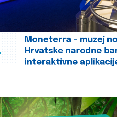
Moneterra – muzej n
Hrvatske narodne ba
u
interaktivne aplikacij