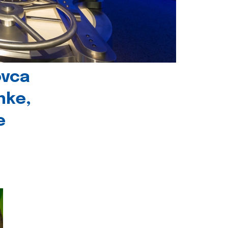
ovca
nke,
e