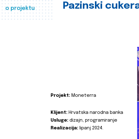
Pazinski cuker
o projektu
Projekt:
Moneterra
Klijent:
Hrvatska narodna banka
Usluge:
dizajn, programiranje
Realizacija:
lipanj 2024.