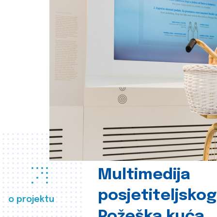
Multimedija
posjetiteljsko
o projektu
Požeška kuća