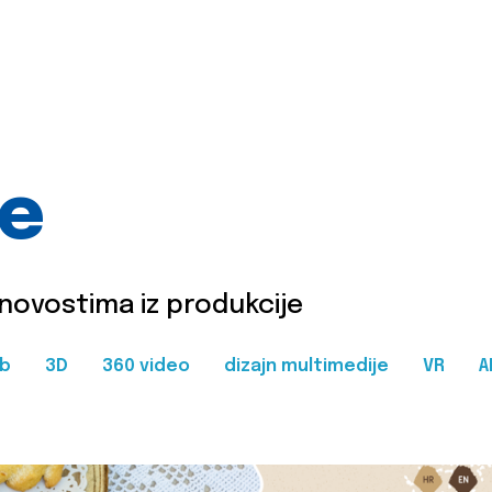
je
 novostima iz produkcije
b
3D
360 video
dizajn multimedije
VR
A