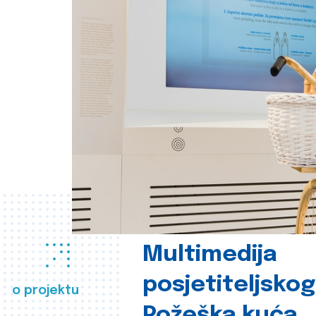
Multimedija
posjetiteljsko
o projektu
Požeška kuća