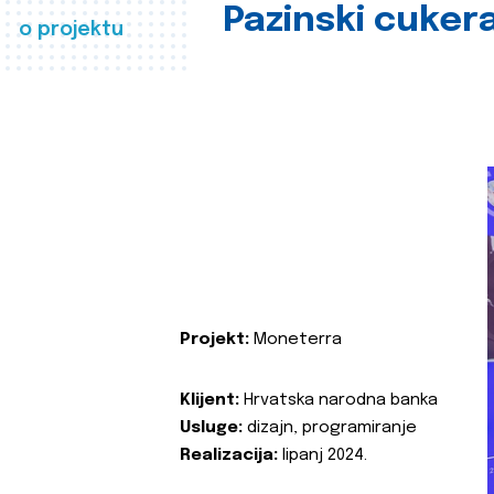
Pazinski cuker
o projektu
Projekt:
Moneterra
Klijent:
Hrvatska narodna banka
Usluge:
dizajn, programiranje
Realizacija:
lipanj 2024.