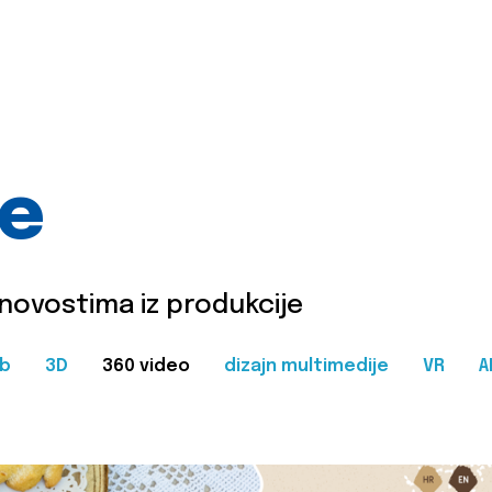
je
 novostima iz produkcije
b
3D
360 video
dizajn multimedije
VR
A