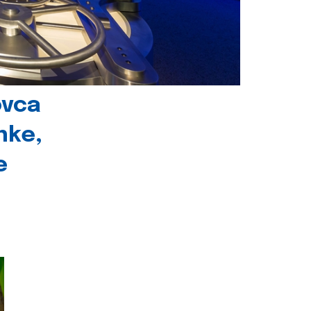
ovca
nke,
e