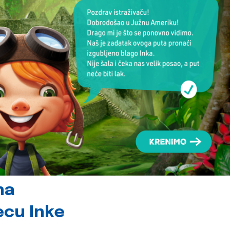
na
jecu Inke