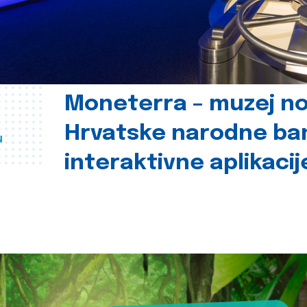
Moneterra – muzej n
Hrvatske narodne ba
u
interaktivne aplikacij