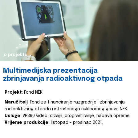
o projektu
Multimedijska prezentacija
zbrinjavanja radioaktivnog otpada
Projekt
: Fond NEK
Naručitelj
: Fond za financiranje razgradnje i zbrinjavanja
radioaktivnog otpada i istrošenoga nuklearnog goriva NEK
Usluge
: VR360 video, dizajn, programiranje, nabava opreme
Vrijeme produkcije:
listopad - prosinac 2021.