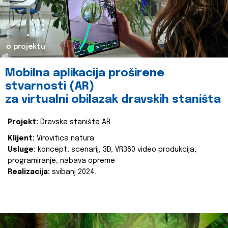
o projektu
Mobilna aplikacija proširene
stvarnosti (AR)
za virtualni obilazak dravskih staništa
Projekt:
Dravska staništa AR
Klijent:
Virovitica natura
Usluge:
koncept, scenarij, 3D, VR360 video produkcija,
programiranje, nabava opreme
Realizacija:
svibanj 2024.