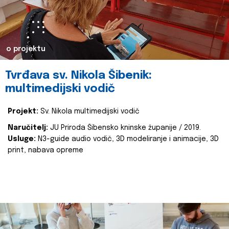
o projektu
Tvrđava sv. Nikola Šibenik:
multimedijski vodič
Projekt:
Sv. Nikola multimedijski vodič
Naručitelj:
JU Priroda Šibensko kninske županije / 2019.
Usluge:
N3-guide audio vodič, 3D modeliranje i animacije, 3D
print, nabava opreme