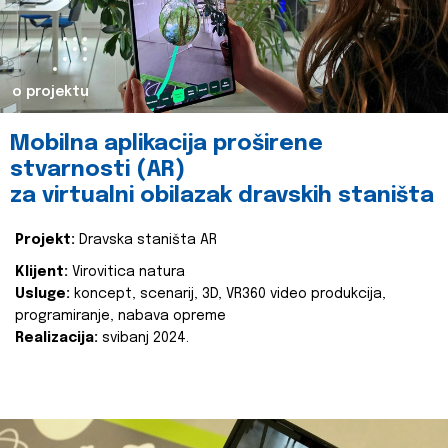
o projektu
Mobilna aplikacija proširene
stvarnosti (AR)
za virtualni obilazak dravskih staništa
Projekt:
Dravska staništa AR
Klijent:
Virovitica natura
Usluge:
koncept, scenarij, 3D, VR360 video produkcija,
programiranje, nabava opreme
Realizacija:
svibanj 2024.