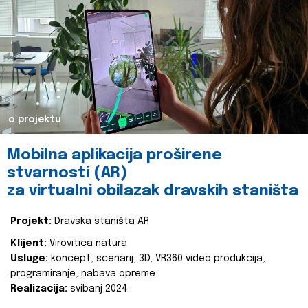
o projektu
Mobilna aplikacija proširene
stvarnosti (AR)
za virtualni obilazak dravskih staništa
Projekt:
Dravska staništa AR
Klijent:
Virovitica natura
Usluge:
koncept, scenarij, 3D, VR360 video produkcija,
programiranje, nabava opreme
Realizacija:
svibanj 2024.