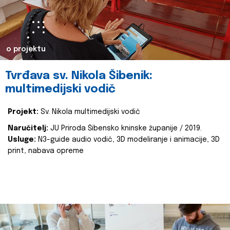
o projektu
Tvrđava sv. Nikola Šibenik:
multimedijski vodič
Projekt:
Sv. Nikola multimedijski vodič
Naručitelj:
JU Priroda Šibensko kninske županije / 2019.
Usluge:
N3-guide audio vodič, 3D modeliranje i animacije, 3D
print, nabava opreme