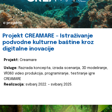
o projektu
Projekt CREAMARE – Istraživanje
podvodne kulturne baštine kroz
digitalne inovacije
Projekt:
Creamare
Usluge:
Razrada koncepta, izrada scenarija, 3D modeliranje,
VR360 video produkcija, programiranje, testiranje igre
CREAMARE
Realizacija:
svibanj 2022. – svibanj 2025.