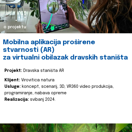
o projektu
Mobilna aplikacija proširene
stvarnosti (AR)
za virtualni obilazak dravskih staništa
Projekt:
Dravska staništa AR
Klijent:
Virovitica natura
Usluge:
koncept, scenarij, 3D, VR360 video produkcija,
programiranje, nabava opreme
Realizacija:
svibanj 2024.