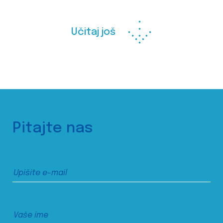
Učitaj još
Pitajte nas