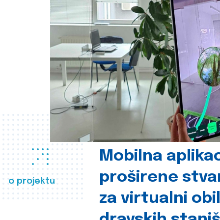
Mobilna aplikac
proširene stva
o projektu
za virtualni obi
dravskih stani