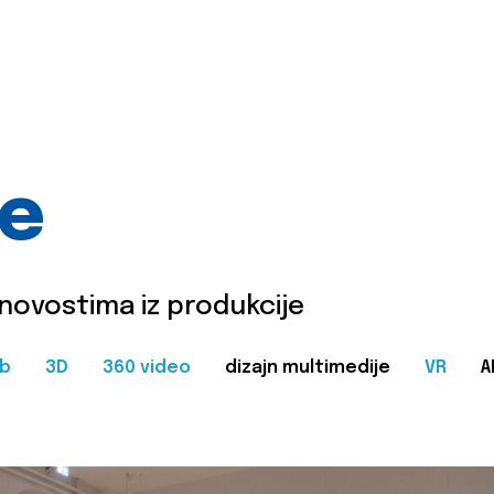
je
 novostima iz produkcije
b
3D
360 video
dizajn multimedije
VR
A