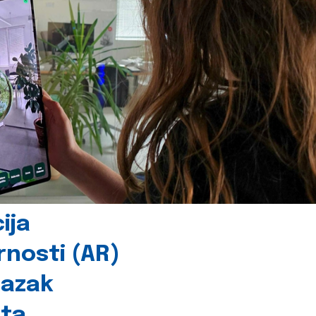
ija
rnosti (AR)
lazak
šta