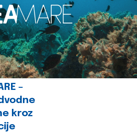
ARE –
odvodne
ne kroz
cije