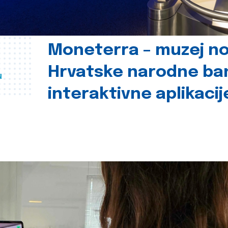
Moneterra – muzej n
Hrvatske narodne ba
u
interaktivne aplikacij