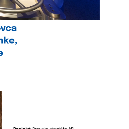
ovca
nke,
e