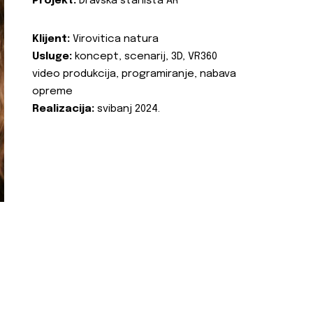
Projekt:
Dravska staništa AR
Klijent:
Virovitica natura
Usluge:
koncept, scenarij, 3D, VR360
video produkcija, programiranje, nabava
opreme
Realizacija:
svibanj 2024.