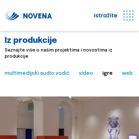
Istražite
Iz produkcije
Saznajte više o našim projektima i novostima iz
produkcije
multimedijski audio vodič
video
igre
web