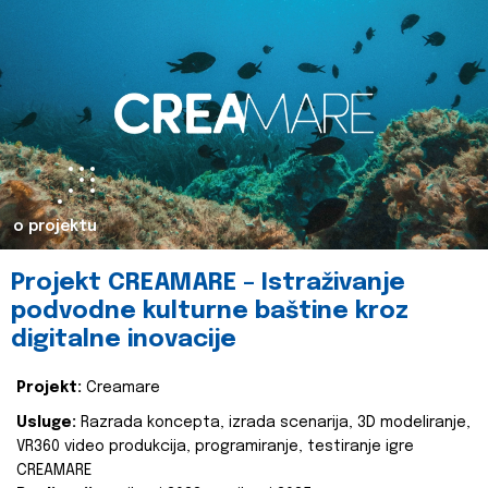
o projektu
Projekt CREAMARE – Istraživanje
podvodne kulturne baštine kroz
digitalne inovacije
Projekt:
Creamare
Usluge:
Razrada koncepta, izrada scenarija, 3D modeliranje,
VR360 video produkcija, programiranje, testiranje igre
CREAMARE