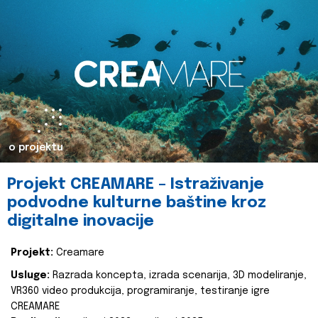
o projektu
Projekt CREAMARE – Istraživanje
podvodne kulturne baštine kroz
digitalne inovacije
Projekt:
Creamare
Usluge:
Razrada koncepta, izrada scenarija, 3D modeliranje,
VR360 video produkcija, programiranje, testiranje igre
CREAMARE