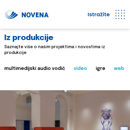
Istražite
Iz produkcije
Saznajte više o našim projektima i novostima iz
produkcije
multimedijski audio vodič
video
igre
web