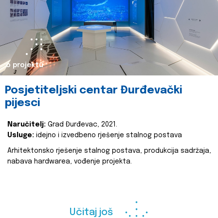
o projektu
Posjetiteljski centar Đurđevački
pijesci
Naručitelj:
Grad Đurđevac, 2021.
Usluge:
idejno i izvedbeno rješenje stalnog postava
Arhitektonsko rješenje stalnog postava, produkcija sadržaja,
nabava hardwarea, vođenje projekta.
Učitaj još