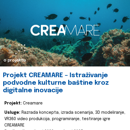
o projektu
Projekt CREAMARE – Istraživanje
podvodne kulturne baštine kroz
digitalne inovacije
Projekt:
Creamare
Usluge:
Razrada koncepta, izrada scenarija, 3D modeliranje,
VR360 video produkcija, programiranje, testiranje igre
CREAMARE