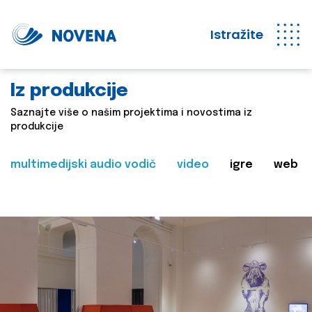
Istražite
Iz produkcije
Saznajte više o našim projektima i novostima iz
produkcije
multimedijski audio vodič
video
igre
web