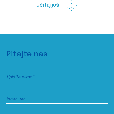
Učitaj još
Pitajte nas