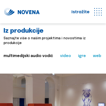
Istražite
Iz produkcije
Saznajte više o našim projektima i novostima iz
produkcije
multimedijski audio vodič
video
igre
web