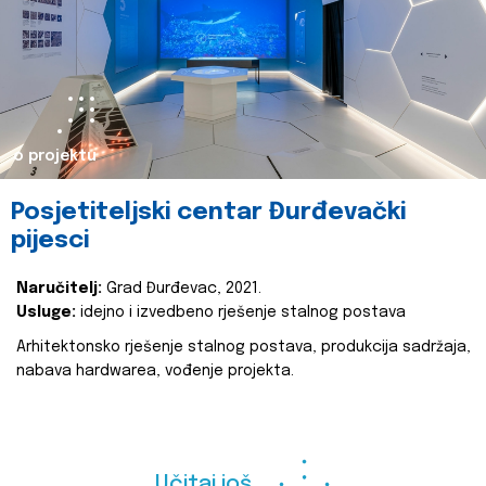
o projektu
Posjetiteljski centar Đurđevački
pijesci
Naručitelj:
Grad Đurđevac, 2021.
Usluge:
idejno i izvedbeno rješenje stalnog postava
Arhitektonsko rješenje stalnog postava, produkcija sadržaja,
nabava hardwarea, vođenje projekta.
Učitaj još