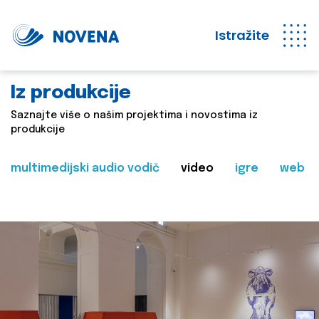
Istražite
Iz produkcije
Saznajte više o našim projektima i novostima iz
produkcije
multimedijski audio vodič
video
igre
web