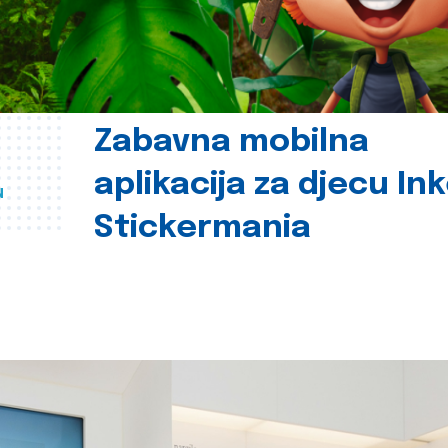
Zabavna mobilna
aplikacija za djecu In
u
Stickermania