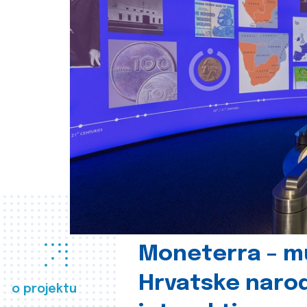
Moneterra – m
Hrvatske naro
o projektu