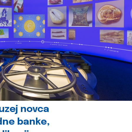
uzej novca
dne banke,