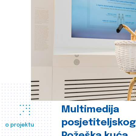
Multimedija
posjetiteljsko
o projektu
Požeška kuća