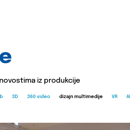
je
 novostima iz produkcije
b
3D
360 video
dizajn multimedije
VR
A