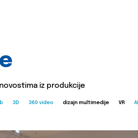
je
 novostima iz produkcije
b
3D
360 video
dizajn multimedije
VR
A