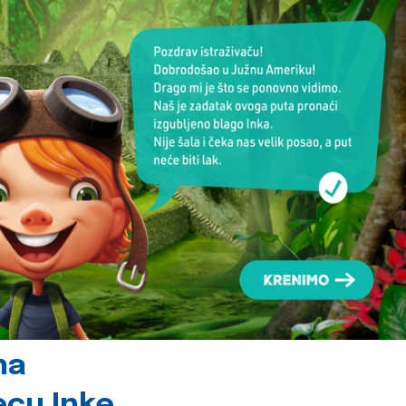
na
jecu Inke