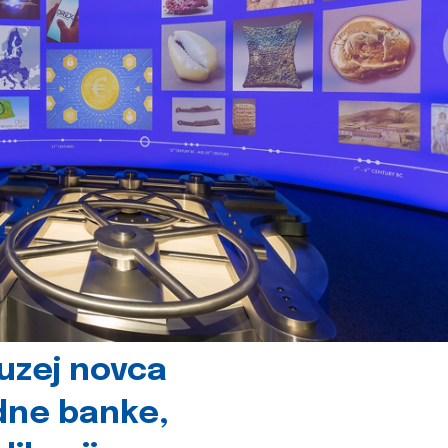
uzej novca
dne banke,