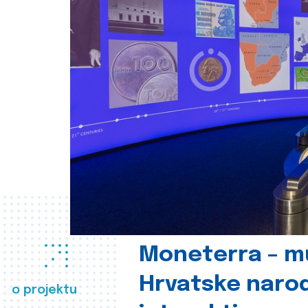
Moneterra – m
Hrvatske naro
o projektu