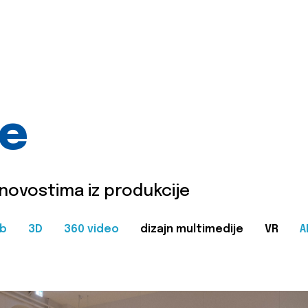
je
 novostima iz produkcije
b
3D
360 video
dizajn multimedije
VR
A