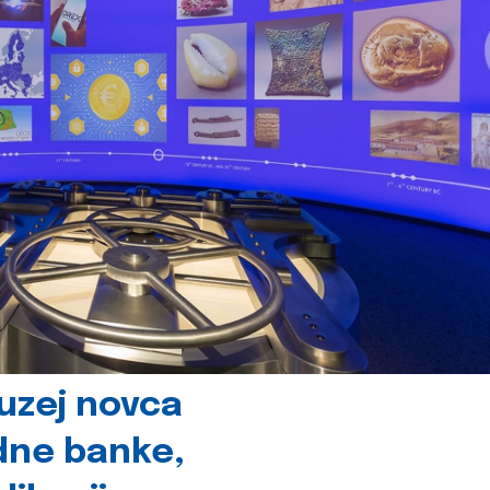
uzej novca
dne banke,