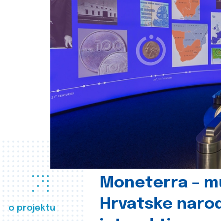
Moneterra – m
Hrvatske naro
o projektu