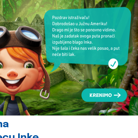
na
jecu Inke