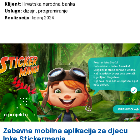
Klijent:
Hrvatska narodna banka
Usluge:
dizajn, programiranje
Realizacija:
lipanj 2024.
o projektu
Zabavna mobilna aplikacija za djecu
Inke Stickermania