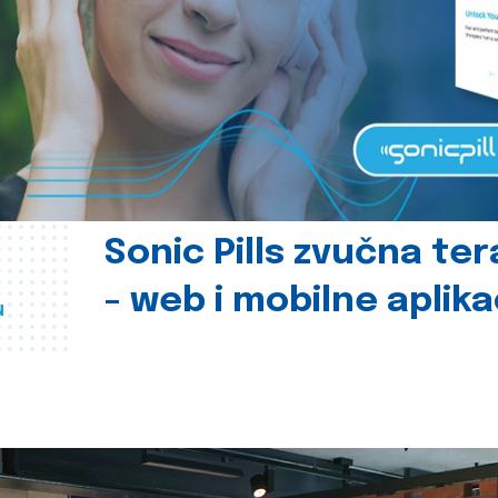
Sonic Pills zvučna ter
- web i mobilne aplika
u