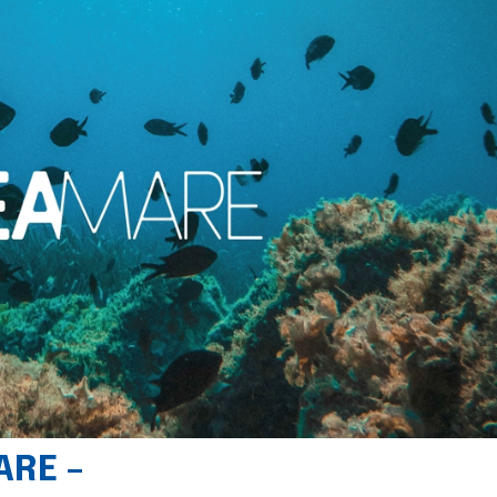
ARE –