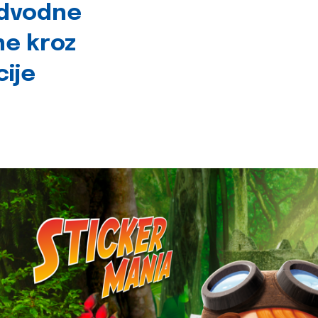
odvodne
ne kroz
cije