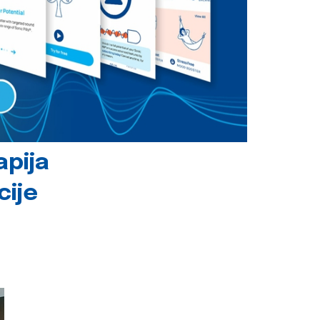
apija
cije