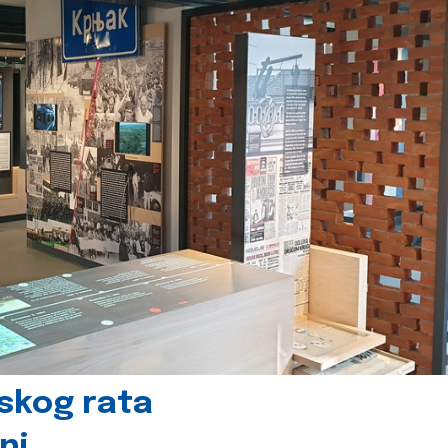
skog rata
nj