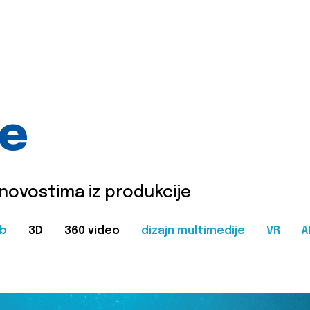
je
 novostima iz produkcije
b
3D
360 video
dizajn multimedije
VR
A