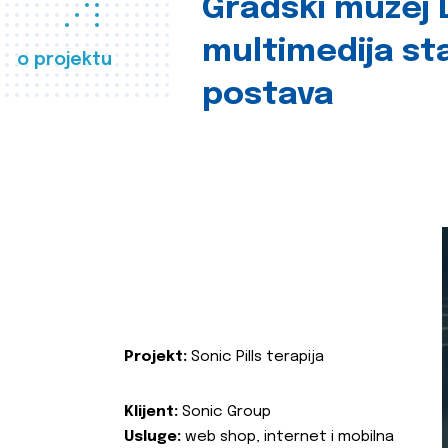
Gradski muzej D
multimedija st
o projektu
postava
Projekt:
Sonic Pills terapija
Klijent:
Sonic Group
Usluge:
web shop, internet i mobilna