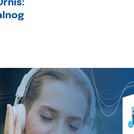
rniš:
alnog