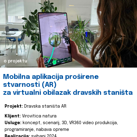
o projektu
Mobilna aplikacija proširene
stvarnosti (AR)
za virtualni obilazak dravskih staništa
Projekt:
Dravska staništa AR
Klijent:
Virovitica natura
Usluge:
koncept, scenarij, 3D, VR360 video produkcija,
programiranje, nabava opreme
Realizacija:
svibanj 2024.