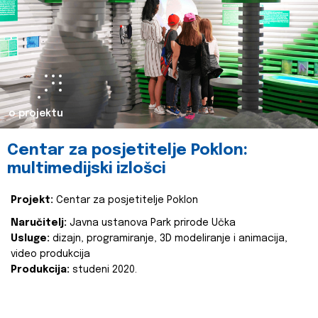
o projektu
Centar za posjetitelje Poklon:
multimedijski izlošci
Projekt:
Centar za posjetitelje Poklon
Naručitelj:
Javna ustanova Park prirode Učka
Usluge:
dizajn, programiranje, 3D modeliranje i animacija,
video produkcija
Produkcija:
studeni 2020.