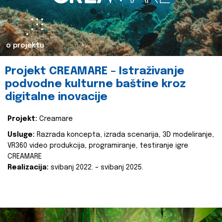
o projektu
Projekt CREAMARE – Istraživanje
podvodne kulturne baštine kroz
digitalne inovacije
Projekt:
Creamare
Usluge:
Razrada koncepta, izrada scenarija, 3D modeliranje,
VR360 video produkcija, programiranje, testiranje igre
CREAMARE
Realizacija:
svibanj 2022. – svibanj 2025.