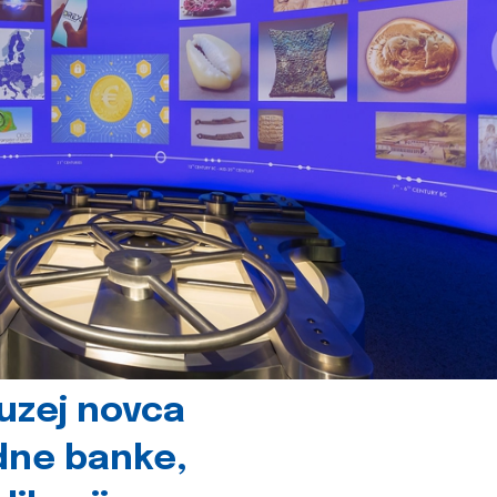
uzej novca
dne banke,