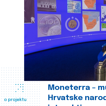
Moneterra – m
Hrvatske naro
o projektu