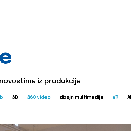
je
 novostima iz produkcije
b
3D
360 video
dizajn multimedije
VR
A