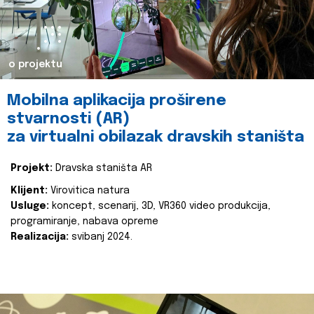
o projektu
Mobilna aplikacija proširene
stvarnosti (AR)
za virtualni obilazak dravskih staništa
Projekt:
Dravska staništa AR
Klijent:
Virovitica natura
Usluge:
koncept, scenarij, 3D, VR360 video produkcija,
programiranje, nabava opreme
Realizacija:
svibanj 2024.