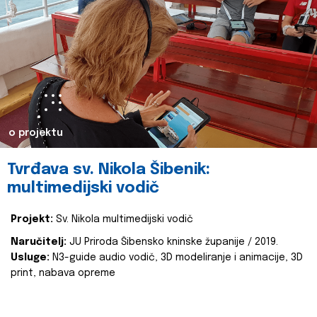
o projektu
Tvrđava sv. Nikola Šibenik:
multimedijski vodič
Projekt:
Sv. Nikola multimedijski vodič
Naručitelj:
JU Priroda Šibensko kninske županije / 2019.
Usluge:
N3-guide audio vodič, 3D modeliranje i animacije, 3D
print, nabava opreme