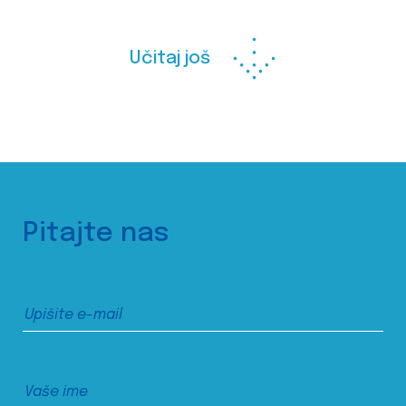
Učitaj još
Pitajte nas