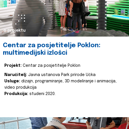
o projektu
Centar za posjetitelje Poklon:
multimedijski izlošci
Projekt:
Centar za posjetitelje Poklon
Naručitelj:
Javna ustanova Park prirode Učka
Usluge:
dizajn, programiranje, 3D modeliranje i animacija,
video produkcija
Produkcija:
studeni 2020.