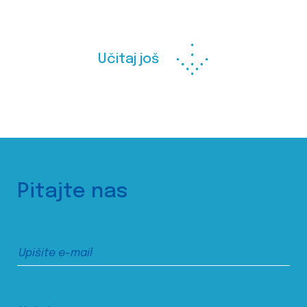
Učitaj još
Pitajte nas