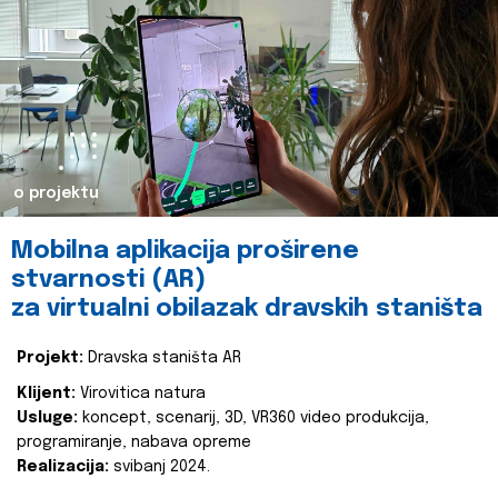
o projektu
Mobilna aplikacija proširene
stvarnosti (AR)
za virtualni obilazak dravskih staništa
Projekt:
Dravska staništa AR
Klijent:
Virovitica natura
Usluge:
koncept, scenarij, 3D, VR360 video produkcija,
programiranje, nabava opreme
Realizacija:
svibanj 2024.