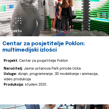
o projektu
Centar za posjetitelje Poklon:
multimedijski izlošci
Projekt:
Centar za posjetitelje Poklon
Naručitelj:
Javna ustanova Park prirode Učka
Usluge:
dizajn, programiranje, 3D modeliranje i animacija,
video produkcija
Produkcija:
studeni 2020.