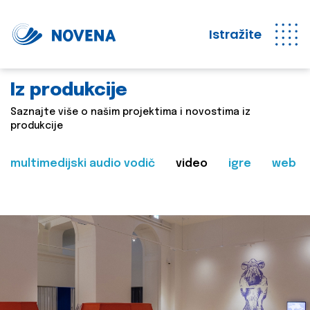
Istražite
Iz produkcije
Saznajte više o našim projektima i novostima iz
produkcije
multimedijski audio vodič
video
igre
web