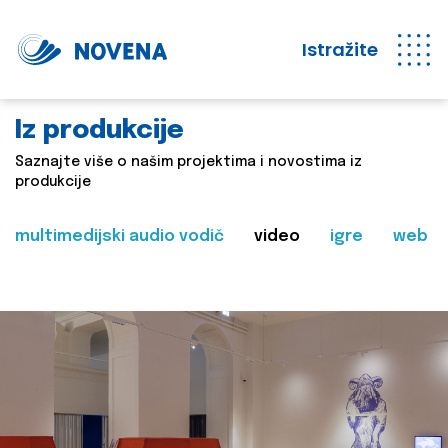
Istražite
Iz produkcije
Saznajte više o našim projektima i novostima iz
produkcije
multimedijski audio vodič
video
igre
web