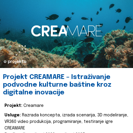
o projektu
Projekt CREAMARE – Istraživanje
podvodne kulturne baštine kroz
digitalne inovacije
Projekt:
Creamare
Usluge:
Razrada koncepta, izrada scenarija, 3D modeliranje,
VR360 video produkcija, programiranje, testiranje igre
CREAMARE