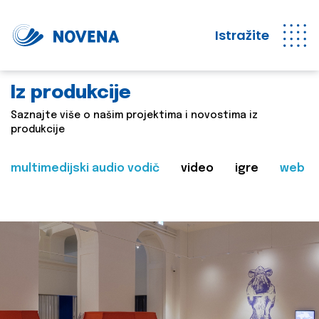
Istražite
Iz produkcije
Saznajte više o našim projektima i novostima iz
produkcije
multimedijski audio vodič
video
igre
web