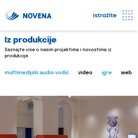
Istražite
Iz produkcije
Saznajte više o našim projektima i novostima iz
produkcije
multimedijski audio vodič
video
igre
web