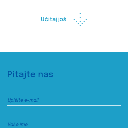
Učitaj još
Pitajte nas