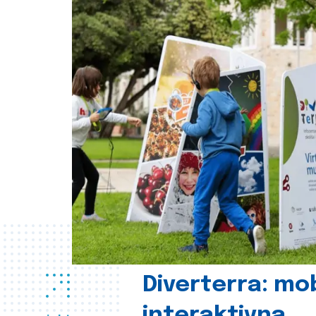
Diverterra: mob
interaktivna