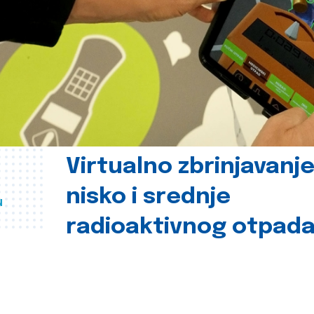
Virtualno zbrinjavanj
nisko i srednje
u
radioaktivnog otpad