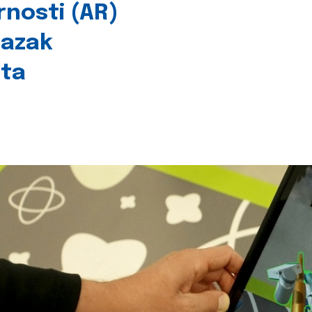
rnosti (AR)
lazak
šta