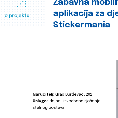
Zabavna mobil
aplikacija za d
o projektu
Stickermania
Naručitelj:
Grad Đurđevac, 2021.
Usluge:
idejno i izvedbeno rješenje
stalnog postava