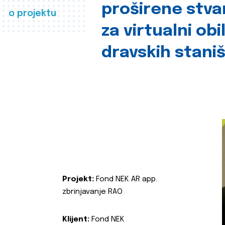
proširene stva
o projektu
za virtualni obi
dravskih stani
Projekt:
Fond NEK AR app.
zbrinjavanje RAO
Klijent:
Fond NEK