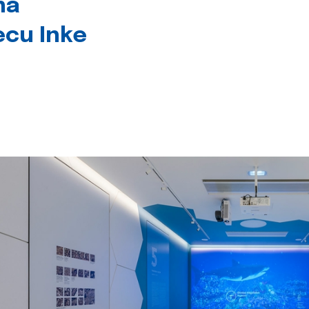
na
jecu Inke