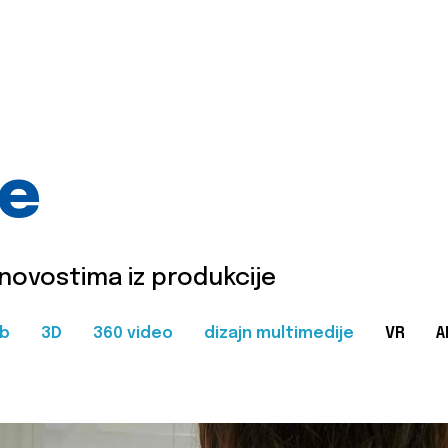
je
 novostima iz produkcije
b
3D
360 video
dizajn multimedije
VR
A