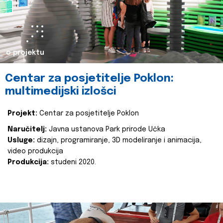
o projektu
Centar za posjetitelje Poklon:
multimedijski izlošci
Projekt:
Centar za posjetitelje Poklon
Naručitelj:
Javna ustanova Park prirode Učka
Usluge:
dizajn, programiranje, 3D modeliranje i animacija,
video produkcija
Produkcija:
studeni 2020.