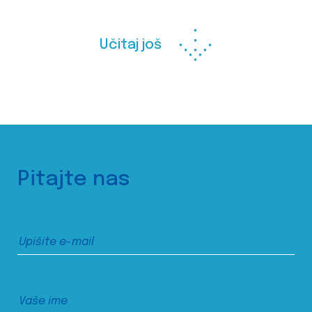
Učitaj još
Pitajte nas