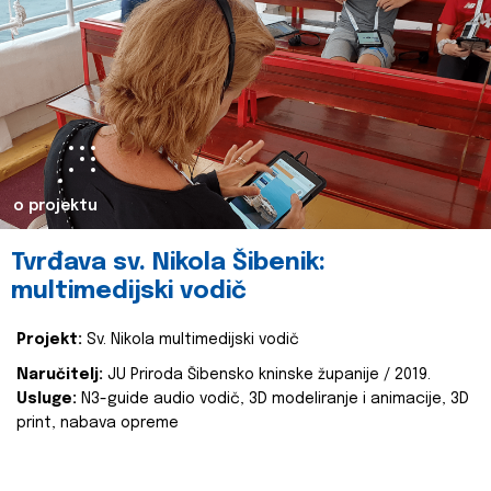
o projektu
Tvrđava sv. Nikola Šibenik:
multimedijski vodič
Projekt:
Sv. Nikola multimedijski vodič
Naručitelj:
JU Priroda Šibensko kninske županije / 2019.
Usluge:
N3-guide audio vodič, 3D modeliranje i animacije, 3D
print, nabava opreme