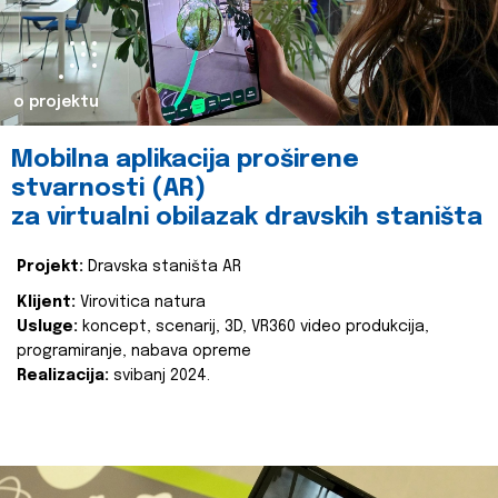
o projektu
Mobilna aplikacija proširene
stvarnosti (AR)
za virtualni obilazak dravskih staništa
Projekt:
Dravska staništa AR
Klijent:
Virovitica natura
Usluge:
koncept, scenarij, 3D, VR360 video produkcija,
programiranje, nabava opreme
Realizacija:
svibanj 2024.