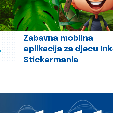
Zabavna mobilna
aplikacija za djecu In
u
Stickermania