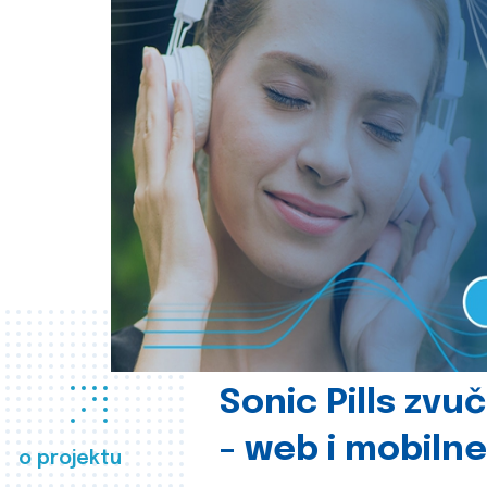
Sonic Pills zvu
- web i mobilne
o projektu