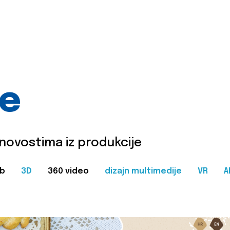
je
 novostima iz produkcije
b
3D
360 video
dizajn multimedije
VR
A