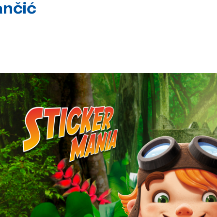
ančić