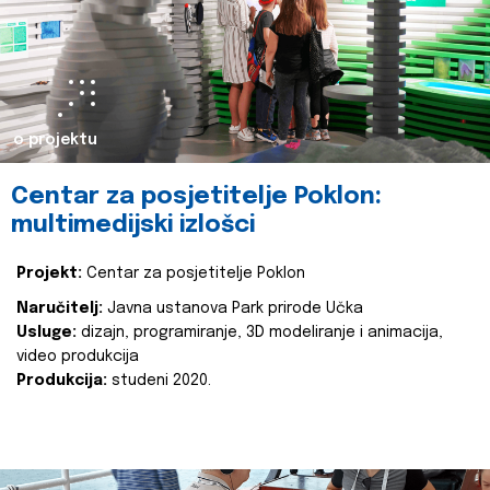
o projektu
Centar za posjetitelje Poklon:
multimedijski izlošci
Projekt:
Centar za posjetitelje Poklon
Naručitelj:
Javna ustanova Park prirode Učka
Usluge:
dizajn, programiranje, 3D modeliranje i animacija,
video produkcija
Produkcija:
studeni 2020.