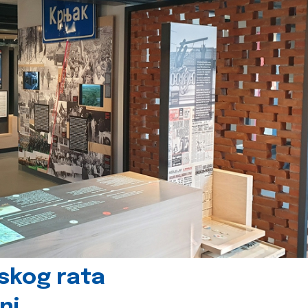
skog rata
nj