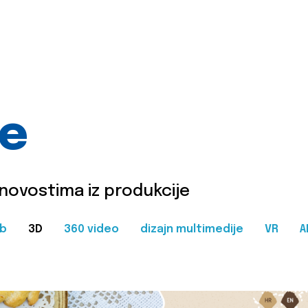
je
 novostima iz produkcije
b
3D
360 video
dizajn multimedije
VR
A