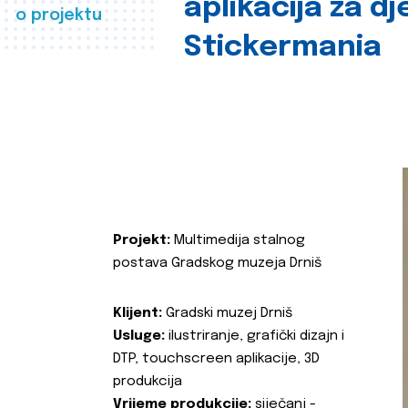
aplikacija za d
o projektu
Stickermania
Projekt:
Multimedija stalnog
postava Gradskog muzeja Drniš
Klijent:
Gradski muzej Drniš
Usluge:
ilustriranje, grafički dizajn i
DTP, touchscreen aplikacije, 3D
produkcija
Vrijeme produkcije:
siječanj -