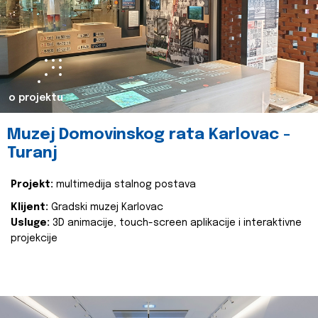
o projektu
Muzej Domovinskog rata Karlovac -
Turanj
Projekt:
multimedija stalnog postava
Klijent:
Gradski muzej Karlovac
Usluge:
3D animacije, touch-screen aplikacije i interaktivne
projekcije