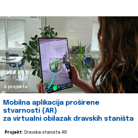
o projektu
Mobilna aplikacija proširene
stvarnosti (AR)
za virtualni obilazak dravskih staništa
Projekt:
Dravska staništa AR