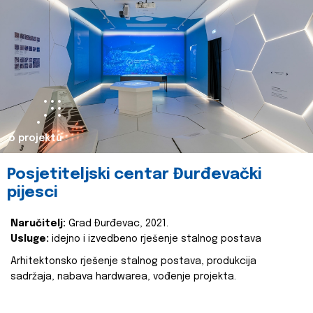
o projektu
Posjetiteljski centar Đurđevački
pijesci
Naručitelj:
Grad Đurđevac, 2021.
Usluge:
idejno i izvedbeno rješenje stalnog postava
Arhitektonsko rješenje stalnog postava, produkcija
sadržaja, nabava hardwarea, vođenje projekta.