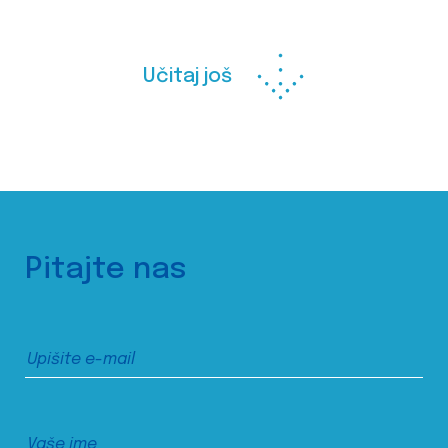
Učitaj još
Pitajte nas