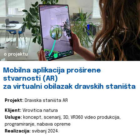
o projektu
Mobilna aplikacija proširene
stvarnosti (AR)
za virtualni obilazak dravskih staništa
Projekt:
Dravska staništa AR
Klijent:
Virovitica natura
Usluge:
koncept, scenarij, 3D, VR360 video produkcija,
programiranje, nabava opreme
Realizacija:
svibanj 2024.