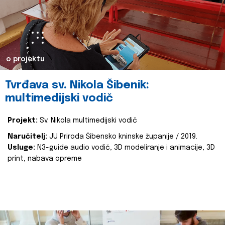
o projektu
Tvrđava sv. Nikola Šibenik:
multimedijski vodič
Projekt:
Sv. Nikola multimedijski vodič
Naručitelj:
JU Priroda Šibensko kninske županije / 2019.
Usluge:
N3-guide audio vodič, 3D modeliranje i animacije, 3D
print, nabava opreme