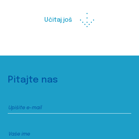
Učitaj još
Pitajte nas