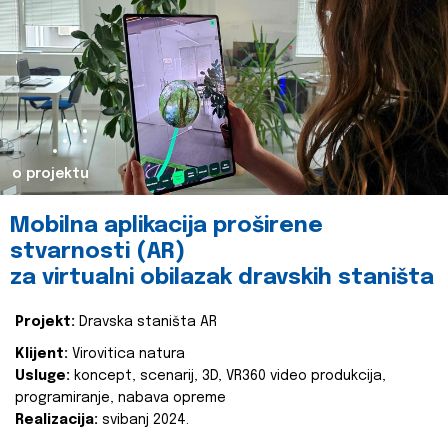
o projektu
Mobilna aplikacija proširene
stvarnosti (AR)
za virtualni obilazak dravskih staništa
Projekt:
Dravska staništa AR
Klijent:
Virovitica natura
Usluge:
koncept, scenarij, 3D, VR360 video produkcija,
programiranje, nabava opreme
Realizacija:
svibanj 2024.