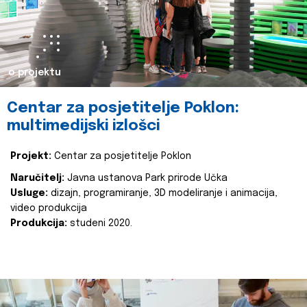
o projektu
Centar za posjetitelje Poklon:
multimedijski izlošci
Projekt:
Centar za posjetitelje Poklon
Naručitelj:
Javna ustanova Park prirode Učka
Usluge:
dizajn, programiranje, 3D modeliranje i animacija,
video produkcija
Produkcija:
studeni 2020.