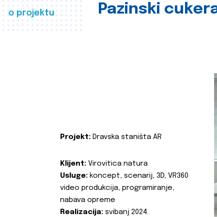
Pazinski cuker
o projektu
Projekt:
Dravska staništa AR
Klijent:
Virovitica natura
Usluge:
koncept, scenarij, 3D, VR360
video produkcija, programiranje,
nabava opreme
Realizacija:
svibanj 2024.