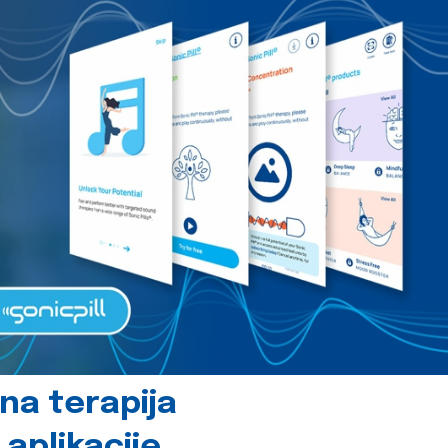
čna terapija
 aplikacije