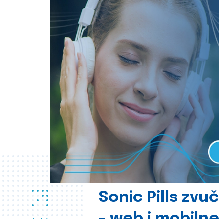
Sonic Pills zvu
- web i mobilne