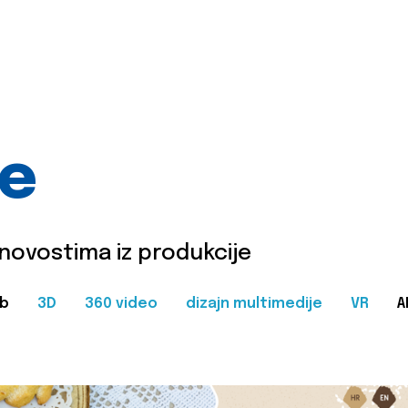
je
 novostima iz produkcije
b
3D
360 video
dizajn multimedije
VR
A