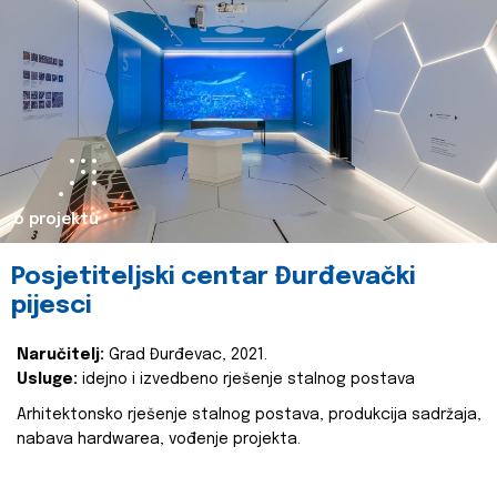
o projektu
Posjetiteljski centar Đurđevački
pijesci
Naručitelj:
Grad Đurđevac, 2021.
Usluge:
idejno i izvedbeno rješenje stalnog postava
Arhitektonsko rješenje stalnog postava, produkcija sadržaja,
nabava hardwarea, vođenje projekta.