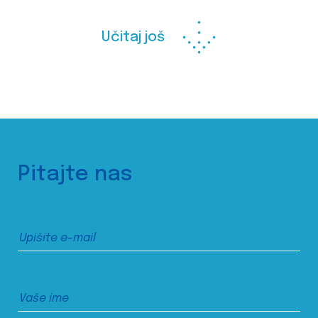
Učitaj još
Pitajte nas