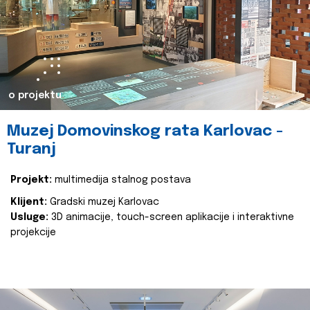
o projektu
Muzej Domovinskog rata Karlovac -
Turanj
Projekt:
multimedija stalnog postava
Klijent:
Gradski muzej Karlovac
Usluge:
3D animacije, touch-screen aplikacije i interaktivne
projekcije