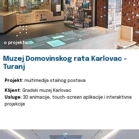
o projektu
Muzej Domovinskog rata Karlovac -
Turanj
Projekt:
multimedija stalnog postava
Klijent:
Gradski muzej Karlovac
Usluge:
3D animacije, touch-screen aplikacije i interaktivne
projekcije