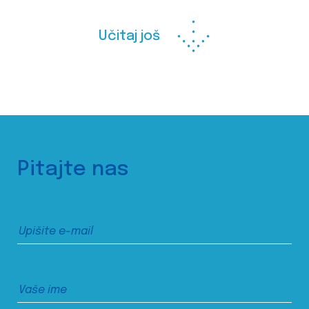
Učitaj još
Pitajte nas