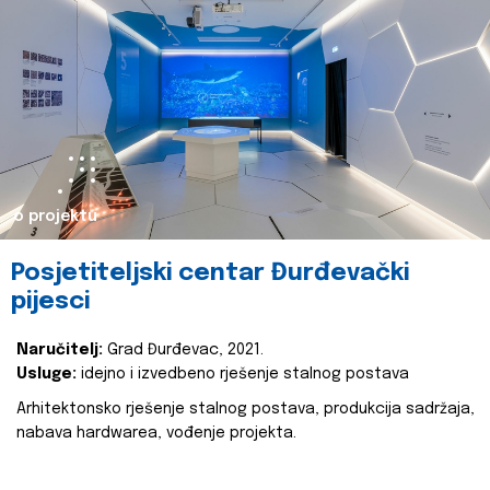
o projektu
Posjetiteljski centar Đurđevački
pijesci
Naručitelj:
Grad Đurđevac, 2021.
Usluge:
idejno i izvedbeno rješenje stalnog postava
Arhitektonsko rješenje stalnog postava, produkcija sadržaja,
nabava hardwarea, vođenje projekta.