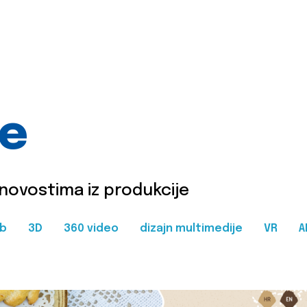
je
 novostima iz produkcije
b
3D
360 video
dizajn multimedije
VR
A