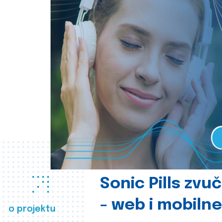
Sonic Pills zvu
- web i mobilne
o projektu