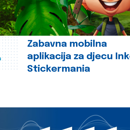
Zabavna mobilna
aplikacija za djecu In
u
Stickermania