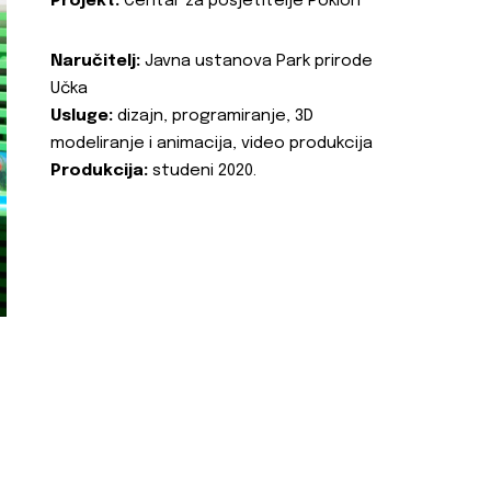
Projekt:
Centar za posjetitelje Poklon
Naručitelj:
Javna ustanova Park prirode
Učka
Usluge:
dizajn, programiranje, 3D
modeliranje i animacija, video produkcija
Produkcija:
studeni 2020.