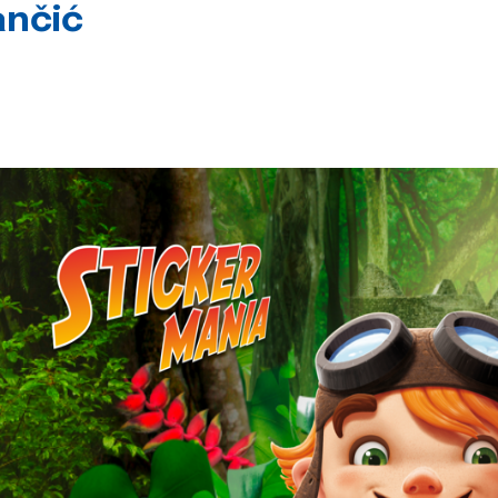
ančić