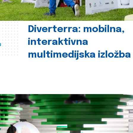
Diverterra: mobilna,
interaktivna
u
multimedijska izložba