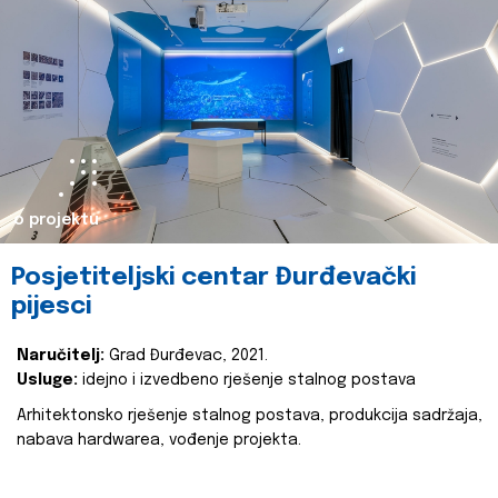
o projektu
Posjetiteljski centar Đurđevački
pijesci
Naručitelj:
Grad Đurđevac, 2021.
Usluge:
idejno i izvedbeno rješenje stalnog postava
Arhitektonsko rješenje stalnog postava, produkcija sadržaja,
nabava hardwarea, vođenje projekta.