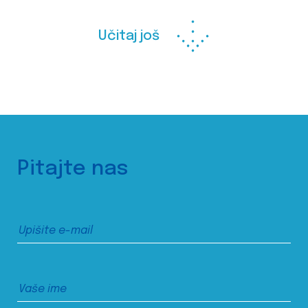
Učitaj još
Pitajte nas