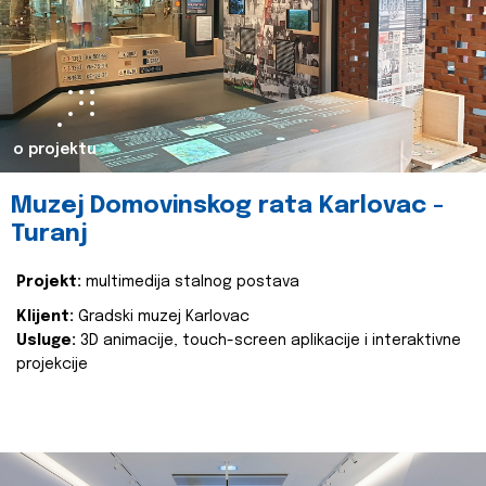
o projektu
Muzej Domovinskog rata Karlovac -
Turanj
Projekt:
multimedija stalnog postava
Klijent:
Gradski muzej Karlovac
Usluge:
3D animacije, touch-screen aplikacije i interaktivne
projekcije