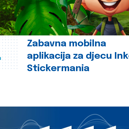
Zabavna mobilna
aplikacija za djecu In
u
Stickermania