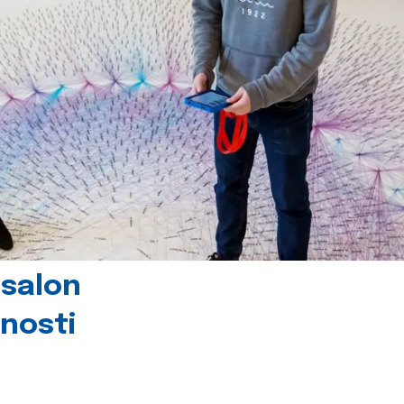
 salon
tnosti