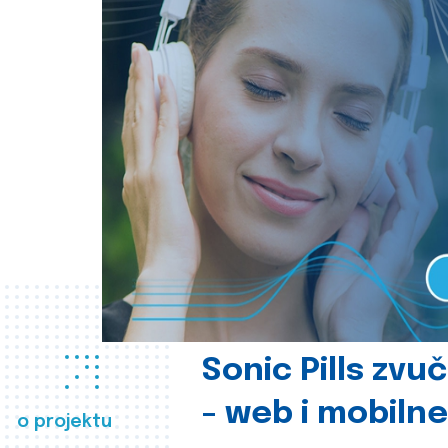
Sonic Pills zvu
- web i mobilne
o projektu