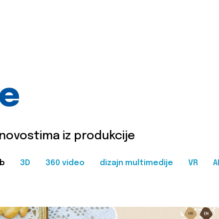
je
 novostima iz produkcije
b
3D
360 video
dizajn multimedije
VR
A