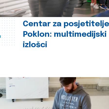
Centar za posjetitelj
Poklon: multimedijski
u
izlošci