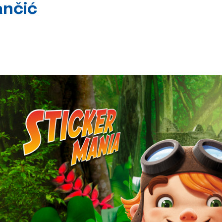
ančić