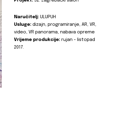
Projekt:
52. Zagrebački salon
Naručitelj:
ULUPUH
Usluge:
dizajn, programiranje, AR, VR,
video, VR panorama, nabava opreme
Vrijeme produkcije:
rujan - listopad
2017.