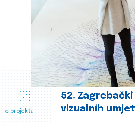
52. Zagrebački
vizualnih umje
o projektu