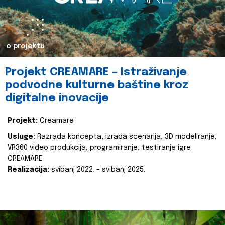
o projektu
Projekt CREAMARE – Istraživanje
podvodne kulturne baštine kroz
digitalne inovacije
Projekt:
Creamare
Usluge:
Razrada koncepta, izrada scenarija, 3D modeliranje,
VR360 video produkcija, programiranje, testiranje igre
CREAMARE
Realizacija:
svibanj 2022. – svibanj 2025.