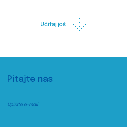
Učitaj još
Pitajte nas