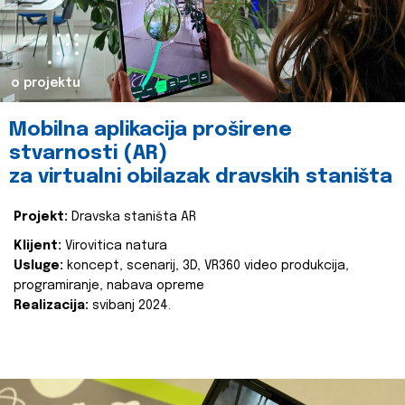
o projektu
Mobilna aplikacija proširene
stvarnosti (AR)
za virtualni obilazak dravskih staništa
Projekt:
Dravska staništa AR
Klijent:
Virovitica natura
Usluge:
koncept, scenarij, 3D, VR360 video produkcija,
programiranje, nabava opreme
Realizacija:
svibanj 2024.