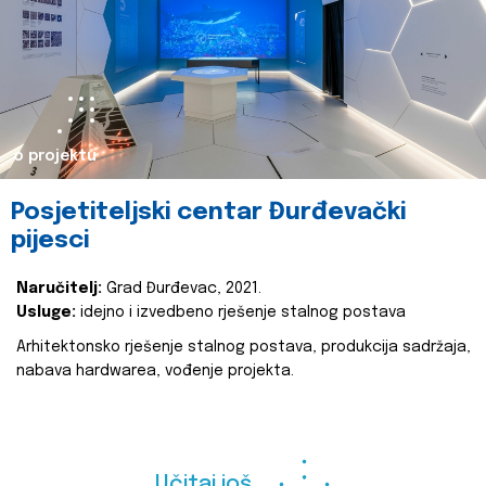
o projektu
Posjetiteljski centar Đurđevački
pijesci
Naručitelj:
Grad Đurđevac, 2021.
Usluge:
idejno i izvedbeno rješenje stalnog postava
Arhitektonsko rješenje stalnog postava, produkcija sadržaja,
nabava hardwarea, vođenje projekta.
Učitaj još