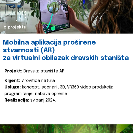
o projektu
Mobilna aplikacija proširene
stvarnosti (AR)
za virtualni obilazak dravskih staništa
Projekt:
Dravska staništa AR
Klijent:
Virovitica natura
Usluge:
koncept, scenarij, 3D, VR360 video produkcija,
programiranje, nabava opreme
Realizacija:
svibanj 2024.