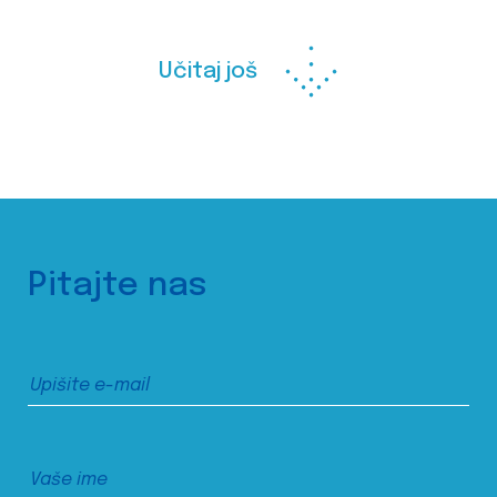
Učitaj još
Pitajte nas