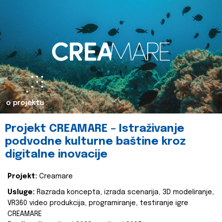
o projektu
Projekt CREAMARE – Istraživanje
podvodne kulturne baštine kroz
digitalne inovacije
Projekt:
Creamare
Usluge:
Razrada koncepta, izrada scenarija, 3D modeliranje,
VR360 video produkcija, programiranje, testiranje igre
CREAMARE