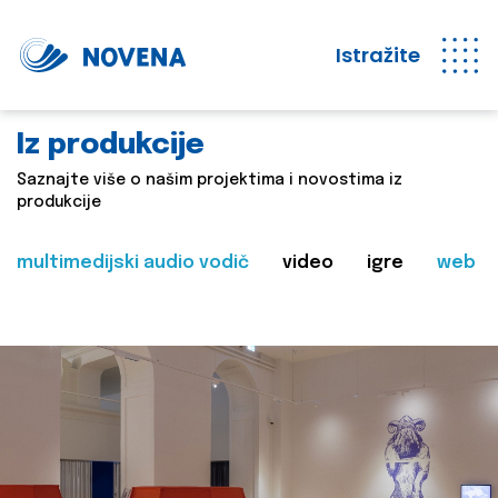
Istražite
Iz produkcije
Saznajte više o našim projektima i novostima iz
produkcije
multimedijski audio vodič
video
igre
web