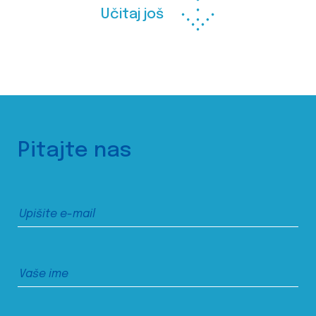
Učitaj još
Pitajte nas