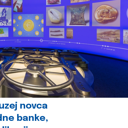
uzej novca
dne banke,