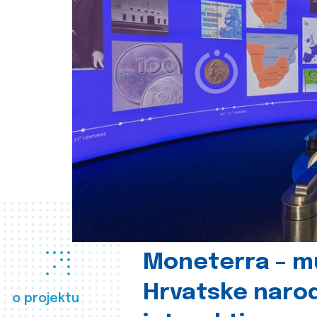
Moneterra – m
Hrvatske naro
o projektu