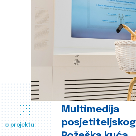
Multimedija
posjetiteljsko
o projektu
Požeška kuća