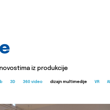
je
 novostima iz produkcije
b
3D
360 video
dizajn multimedije
VR
A