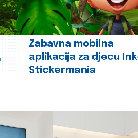
Zabavna mobilna
aplikacija za djecu In
u
Stickermania